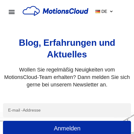
Zum
Inhalt
DE
springen
Blog, Erfahrungen und
Aktuelles
Wollen Sie regelmäßig Neuigkeiten vom
MotionsCloud-Team erhalten? Dann melden Sie sich
gerne bei unserem Newsletter an.
E
m
a
i
Anmelden
l