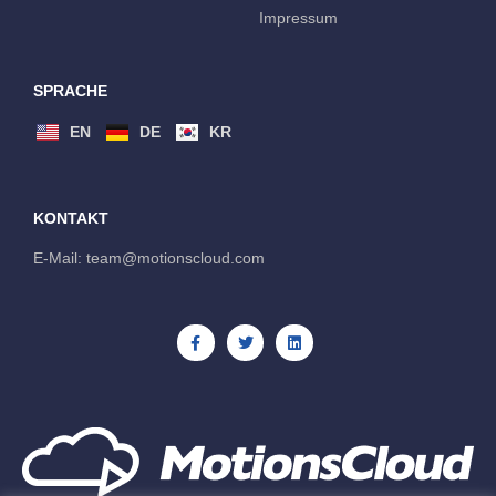
Impressum
SPRACHE
EN
DE
KR
KONTAKT
E-Mail: team@motionscloud.com 
F
T
L
a
w
i
c
i
n
e
t
k
b
t
e
o
e
d
o
r
i
k
n
-
f